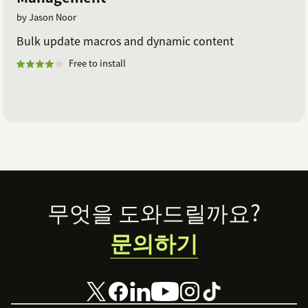
by Jason Noor
Bulk update macros and dynamic content
Free to install
Footer
무엇을 도와드릴까요?
문의하기