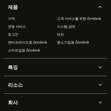
제품
가격
고객 서비스를 위한 Zendesk
연동 서비스
시스템 상태
로그인
데모
엔터프라이즈용 Zendesk
중소기업용 Zendesk
스타트업용 Zendesk
특징
AI 상담사
코파일럿
리소스
Zendesk AI
메시징 & 실시간 채팅
Advanced Data Privacy &
지식창고
헬프 센터
보안
Protection
회사
API & 개발자
블로그
통합 티켓 관리
음성