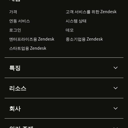
가격
고객 서비스를 위한 Zendesk
연동 서비스
시스템 상태
로그인
데모
엔터프라이즈용 Zendesk
중소기업용 Zendesk
스타트업용 Zendesk
특징
AI 상담사
코파일럿
리소스
Zendesk AI
메시징 & 실시간 채팅
Advanced Data Privacy &
지식창고
헬프 센터
보안
Protection
회사
API & 개발자
블로그
통합 티켓 관리
음성
AI 리서치
이벤트 & 웨비나
회사 소개
Zendesk란?
커뮤니티 포럼
리포팅 & 애널리틱스