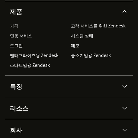
제품
가격
고객 서비스를 위한 Zendesk
연동 서비스
시스템 상태
로그인
데모
엔터프라이즈용 Zendesk
중소기업용 Zendesk
스타트업용 Zendesk
특징
AI 상담사
코파일럿
리소스
Zendesk AI
메시징 & 실시간 채팅
Advanced Data Privacy &
지식창고
헬프 센터
보안
Protection
회사
API & 개발자
블로그
통합 티켓 관리
음성